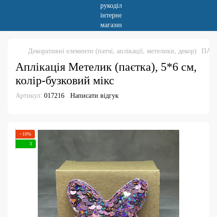
Декоративні елементи (патчі, аплікації, метелики, декор)
ПАТ
Аплікація Метелик (паєтка), 5*6 см,
колір-бузковий мікс
Артикул:
017216
Написати відгук
−10%
3