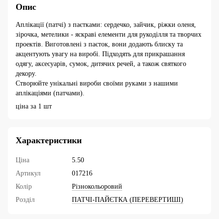
Опис
Аплікації (патчі) з паєтками: сердечко, зайчик, ріжки оленя,
зірочка, метелики - яскраві елементи для рукоділля та творчих
проектів. Виготовлені з паєток, вони додають блиску та
акцентують увагу на виробі. Підходять для прикрашання
одягу, аксесуарів, сумок, дитячих речей, а також святкого
декору.
Створюйте унікальні вироби своїми руками з нашими
аплікаціями (патчами).
ціна за 1 шт
Характеристики
Ціна
5.50
Артикул
017216
Колір
Різнокольоровий
Розділ
ПАТЧІ-ПАЙЄТКА (ПЕРЕВЕРТИШІ)