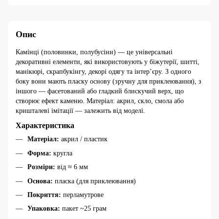
Опис
Камінці (половинки, полубусіни) — це універсальні
декоративні елементи, які використовують у біжутерії, шитті,
манікюрі, скрапбукінгу, декорі одягу та інтер’єру. З одного
боку вони мають пласку основу (зручну для приклеювання), з
іншого — фасетований або гладкий блискучий верх, що
створює ефект каменю. Матеріал: акрил, скло, смола або
кришталеві імітації — залежить від моделі.
Характеристика
Матеріал:
акрил / пластик
Форма:
кругла
Розміри:
від ≈ 6 мм
Основа:
пласка (для приклеювання)
Покриття:
перламутрове
Упаковка:
пакет ~25 грам