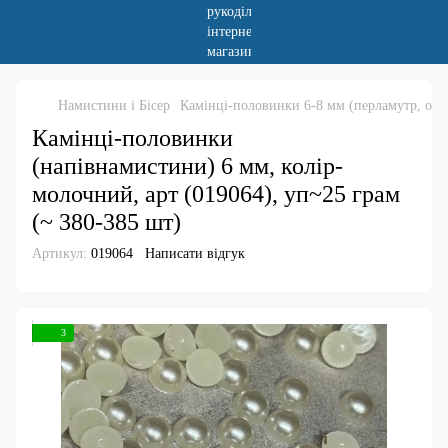
Намистини і Бісер
Камінці-половинки 6-8 мм (перламутр, омбр
Камінці-половинки
(напівнамистини) 6 мм, колір-
молочний, арт (019064), уп~25 грам
(~ 380-385 шт)
Артикул:
019064
Написати відгук
3