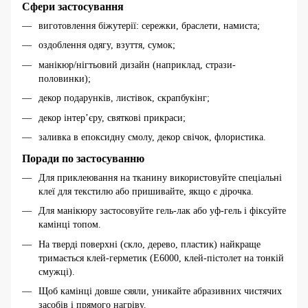
Сфери застосування
виготовлення біжутерії: сережки, браслети, намиста;
оздоблення одягу, взуття, сумок;
манікюр/нігтьовий дизайн (наприклад, стрази-
половинки);
декор подарунків, листівок, скрапбукінг;
декор інтер’єру, святкові прикраси;
заливка в епоксидну смолу, декор свічок, флористика.
Поради по застосуванню
Для приклеювання на тканину використовуйте спеціальні
клеї для текстилю або пришивайте, якщо є дірочка.
Для манікюру застосовуйте гель-лак або уф-гель і фіксуйте
камінці топом.
На тверді поверхні (скло, дерево, пластик) найкраще
тримається клей-герметик (E6000, клей-пістолет на тонкій
смужці).
Щоб камінці довше сяяли, уникайте абразивних чистячих
засобів і прямого нагріву.