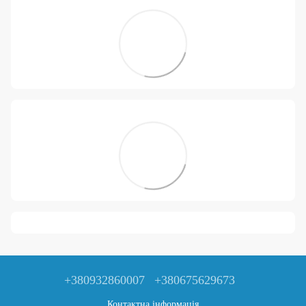
+380932860007
+380675629673
Контактна інформація