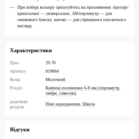
При виборі кольору орієнтуйтесь на призначення: прозорі/
криштальні — універсальні, AB/перламутр — для
святкового блиску, матові — для стриманого елегантного
вигляду.
Характеристики
Ціна
29.70
Артикул
019064
Колір
Молочний
Розділ
Камінці-половинки 6-8 мм (перламутр,
омбре, глянсові)
додаткові
Нові надходження
,
Школа
розділи
Відгуки