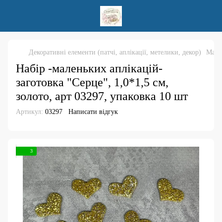
Декоративні елементи (патчі, аплікації, метелики, декор)
Мален
Набір -маленьких аплікацій-
заготовка "Серце", 1,0*1,5 см,
золото, арт 03297, упаковка 10 шт
Артикул:
03297
Написати відгук
3