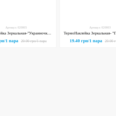
Артикул: 020805
Артикул: 020803
ТермоНаклейка Зеркальная-"Украиночка" (арт 020805), размер одной наклейки 1*4,7 см, 1 пара
рн/1 пара
19.40 грн/1 пара
20.00 грн/1 пара
20.00 г