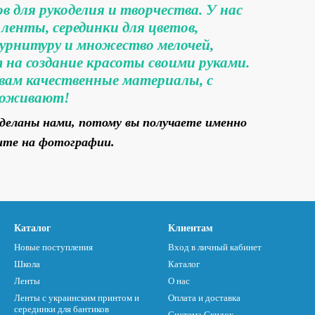
 для рукоделия и творчества. У нас
ленты, серединки для цветов,
урнитуру и множество мелочей,
на создание красоты своими руками.
вам качественные материалы, с
 оживают!
деланы нами, потому вы получаете именно
ите на фотографии.
Каталог
Клиентам
Новые поступления
Вход в личный кабинет
Школа
Каталог
Ленты
О нас
Ленты с украинским принтом и
Оплата и доставка
серединки для бантиков
Система Скидок