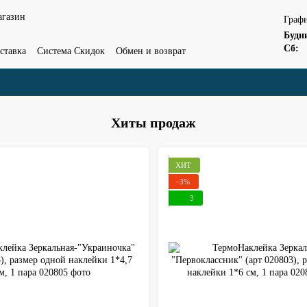
агазин
Графи
Будн
Сб:
ставка
Система Скидок
Обмен и возврат
Отзывы о магазине
Хиты продаж
ХИТ
−3%
3