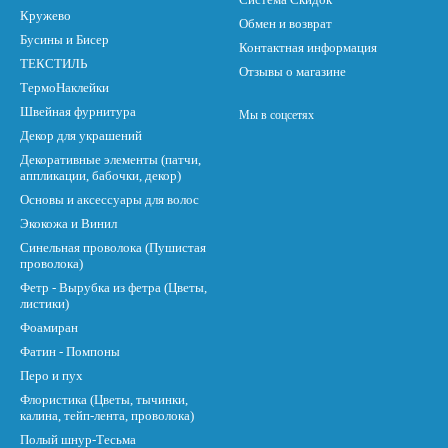
Кружево
Обмен и возврат
Бусины и Бисер
Контактная информация
ТЕКСТИЛЬ
Отзывы о магазине
ТермоНаклейки
Швейная фурнитура
Мы в соцсетях
Декор для украшений
Декоративные элементы (патчи,
аппликации, бабочки, декор)
Основы и аксессуары для волос
Экокожа и Винил
Синельная проволока (Пушистая
проволока)
Фетр - Вырубка из фетра (Цветы,
листики)
Фоамиран
Фатин - Помпоны
Перо и пух
Флористика (Цветы, тычинки,
калина, тейп-лента, проволока)
Полый шнур-Тесьма