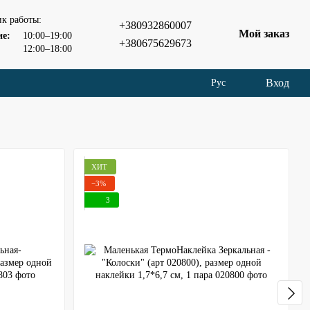
к работы:
+380932860007
Мой заказ
ие:
10:00–19:00
+380675629673
12:00–18:00
Вход
Рус
ХИТ
−3%
3