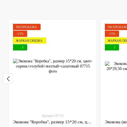
РАСПРОДАЖА
РАСПРОДАЖ
−23%
−23%
ЖАРКАЯ СКИДКА
ЖАРКАЯ СК
3
3
Артикул: 07715
Экокожа "Коробка", размер 15*20 см, цвет-сирень+голубой+желтый+салатовый