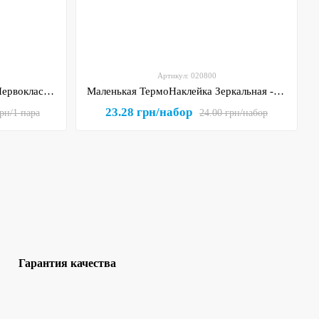
Артикул: 020800
ТермоНаклейка Зеркальная- "Первоклассник" (арт 020803), размер одной наклейки 1*6 см, 1 пара
Маленькая ТермоНаклейка Зеркальная - "Колоски" (арт 020800), размер одной наклейки 1,7*6,7 см, 1 пара
23.28 грн/набор
рн/1 пара
24.00 грн/набор
Гарантия качества