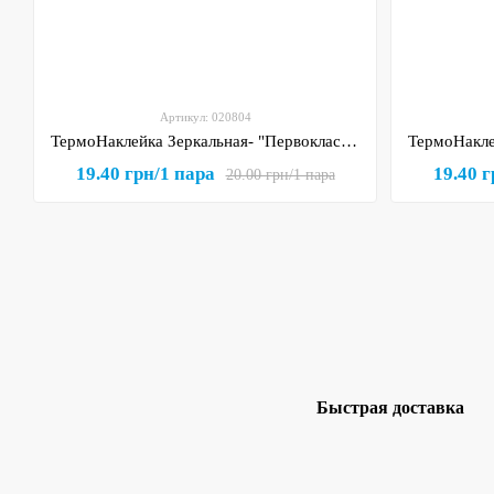
Артикул: 020804
ТермоНаклейка Зеркальная- "Первоклассница" (арт 020804), размер одной наклейки 1*6,5 см, 1 пара
19.40 грн/1 пара
19.40 г
20.00 грн/1 пара
Быстрая доставка