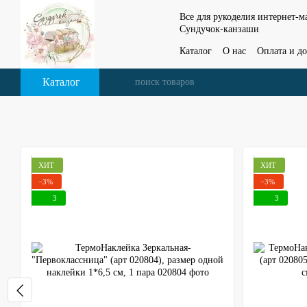
Перейти к основному контенту
Все для рукоделия интернет-м
Сундучок-канзаши
Каталог
О нас
Оплата и до
Контактная информация
Каталог
ХИТ
ХИТ
−3%
−3%
3
3