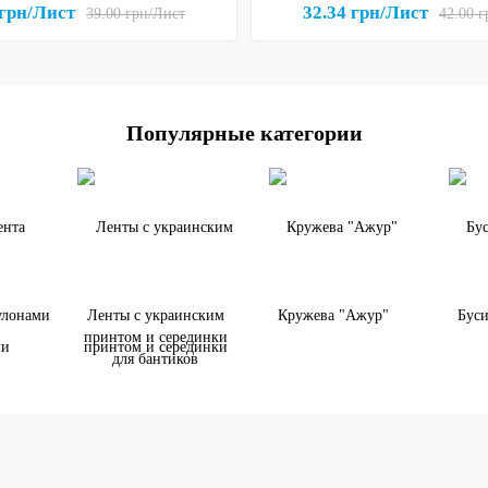
 грн/Лист
32.34 грн/Лист
39.00 грн/Лист
42.00 
Популярные категории
улонами
Ленты с украинским
Кружева "Ажур"
Буси
принтом и серединки
для бантиков