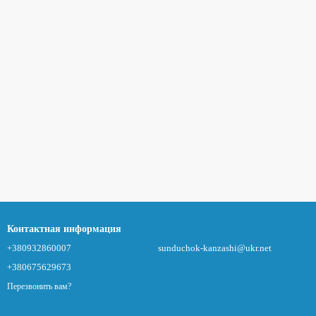
Контактная информация
+380932860007
sunduchok-kanzashi@ukr.net
+380675629673
Перезвонить вам?