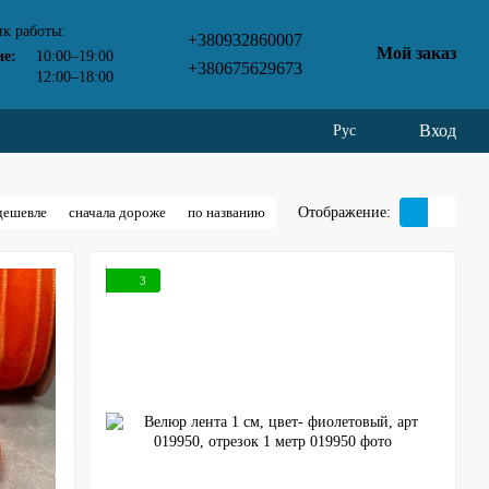
к работы:
+380932860007
Мой заказ
ие:
10:00–19:00
+380675629673
12:00–18:00
Вход
Рус
Отображение:
дешевле
сначала дороже
по названию
3