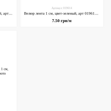
Артикул: 019614
Велюр лента 1 см, цвет-темно-зеленый, арт 019615, отрезок 1 метр
Велюр лента 1 см, цвет-зеленый, арт 019614, отрезок 1 метр
7.50 грн/м