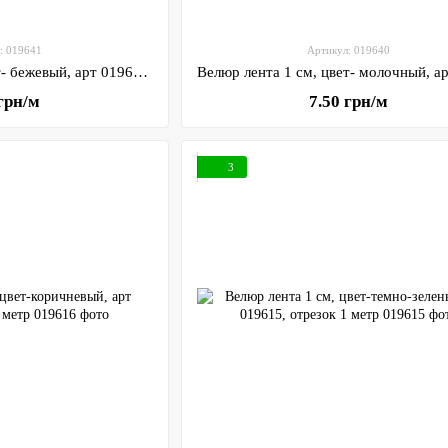
: 019641
Артикул: 019640
Велюр лента 1 см, цвет- бежевый, арт 019641, отрезок 1 метр
 грн/м
7.50 грн/м
3