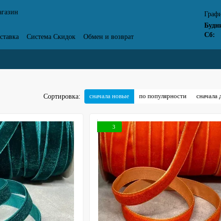
агазин
Графи
Будн
Сб:
ставка
Система Скидок
Обмен и возврат
Отзывы о магазине
сначала новые
по популярности
сначала 
Сортировка:
3