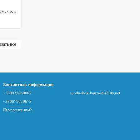
Лента велюровая с кантом, ширина 1 см, черный, арт 019050, 1 метр
зать все
Контактная информация
+380932860007
sunduchok-kanzashi@ukr.net
+380675629673
Перезвонить вам?