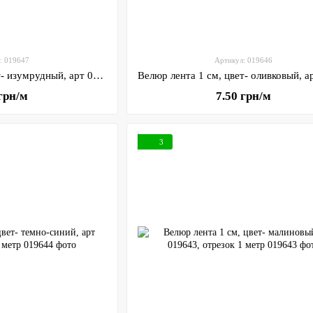
: 019647
Артикул: 019646
Велюр лента 1 см, цвет- изумрудный, арт 019647, отрезок 1 метр
 грн/м
7.50 грн/м
3