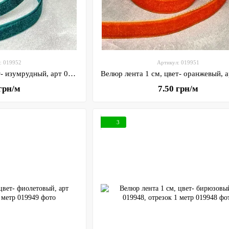
: 019952
Артикул: 019951
Велюр лента 1 см, цвет- изумрудный, арт 019952, отрезок 1 метр
 грн/м
7.50 грн/м
3