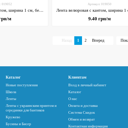
: 019052
Артикул: 019050
Лента велюровая с кантом, ширина 1 см, белый, арт 019052, 1 метр
 грн/м
9.40 грн/м
Назад
1
2
Вперед
Пока
Каталог
Клиентам
Новые поступления
Вход в личный кабинет
Школа
Каталог
Ленты
О нас
Ленты с украинским принтом и
Оплата и доставка
серединки для бантиков
Система Скидок
Кружево
Обмен и возврат
Бусины и Бисер
Контактная информация