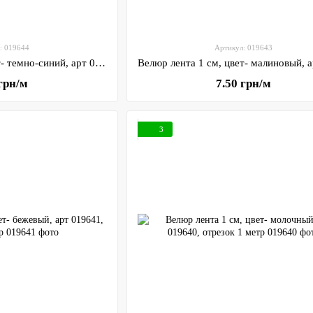
: 019644
Артикул: 019643
Велюр лента 1 см, цвет- темно-синий, арт 019644, отрезок 1 метр
 грн/м
7.50 грн/м
3