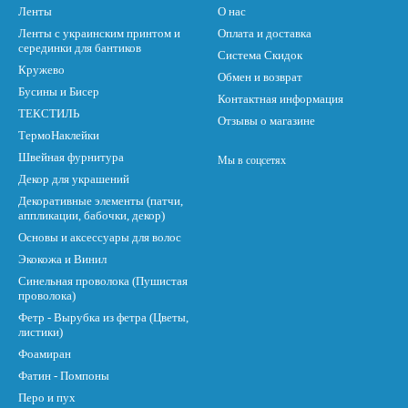
Ленты
О нас
Ленты с украинским принтом и
Оплата и доставка
серединки для бантиков
Система Скидок
Кружево
Обмен и возврат
Бусины и Бисер
Контактная информация
ТЕКСТИЛЬ
Отзывы о магазине
ТермоНаклейки
Швейная фурнитура
Мы в соцсетях
Декор для украшений
Декоративные элементы (патчи,
аппликации, бабочки, декор)
Основы и аксессуары для волос
Экокожа и Винил
Синельная проволока (Пушистая
проволока)
Фетр - Вырубка из фетра (Цветы,
листики)
Фоамиран
Фатин - Помпоны
Перо и пух