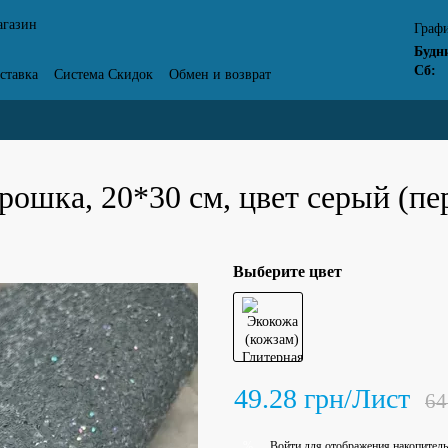
агазин
Графи
Будн
Сб:
ставка
Система Скидок
Обмен и возврат
Отзывы о магазине
рошка, 20*30 см, цвет серый (пе
Выберите цвет
49.28 грн/Лист
64
Войти
для отображения накопитель
%