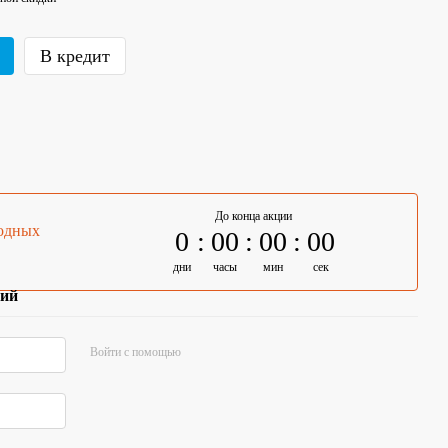
В кредит
До конца акции
годных
0
00
00
00
дни
часы
мин
сек
рий
Войти с помощью