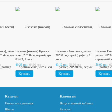
еск), цвет-
Экокожа (кожзам) Крошка
Экокожа с блестками, размер
Экокожа Глит
*34 см, арт
микс, 20*30 см, черный, арт
20*30 см, серый (графит), 1
размер 20*32
03523, 1 лист
лист
сиреневый+в
н
49.28 грн
64.00 грн
43.12 грн
56.00 грн
56.00 грн
62
Купить
Купить
Купить
Каталог
Клиентам
Новые поступления
Вход в личный кабинет
Школа
Каталог