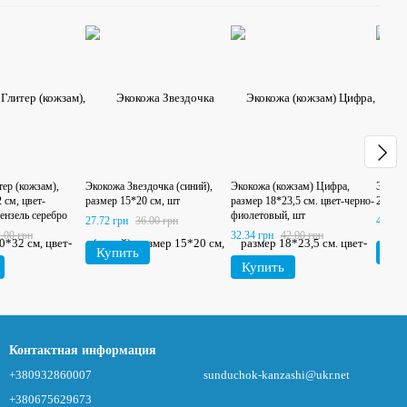
ер (кожзам),
Экокожа Звездочка (синий),
Экокожа (кожзам) Цифра,
Экокож
 см, цвет-
размер 15*20 см, шт
размер 18*23,5 см. цвет-черно-
20*30 
ензель серебро
фиолетовый, шт
27.72 грн
36.00 грн
40.04 
.00 грн
32.34 грн
42.00 грн
Купить
Ку
Купить
Контактная информация
+380932860007
sunduchok-kanzashi@ukr.net
+380675629673