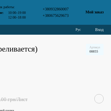
к работы:
+380932860007
Мой заказ
ие:
10:00–19:00
+380675629673
12:00–18:00
Вход
Рус
реливается)
Артикул
08855
.00 грн/Лист
ной скидки