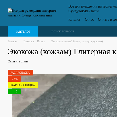
Перейти к основному контенту
Все для рукоделия интернет-м
Сундучок-канзаши
Каталог
О нас
Оплата и до
Контактная информация
Каталог
Главная
Экокожа и Винил
Экокожа (мелкий блеск, глитер, кружево)
Экокожа (кожзам) Глитерная к
Оставить отзыв
РАСПРОДАЖА
−23%
ЖАРКАЯ СКИДКА
3