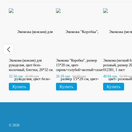
Экокожа (кожзам) для
Экокожа "Коробка", размер
Экокожа (мелкий бл
рукоделия, цвет бело-
15*20 см, цвет-
розовый, размер 20
молочный, блестки, 20*32 см.
сирень+голубой+желтый+салат
012381, 1 лист
овый
32.34 грн
42.00 грн
26.18 грн
34.00 грн
40.04 грн
52.00 гр
Купить
Купить
Купить
© 2026