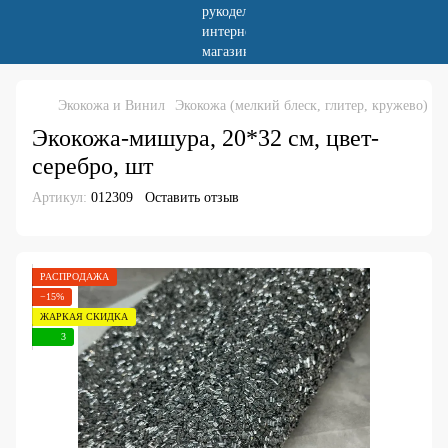
Экокожа и Винил
Экокожа (мелкий блеск, глитер, кружево)
Экокожа-мишура, 20*32 см, цвет-
серебро, шт
Артикул:
012309
Оставить отзыв
РАСПРОДАЖА
−15%
ЖАРКАЯ СКИДКА
3