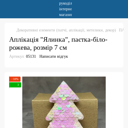
Декоративні елементи (патчі, аплікації, метелики, декор)
ПАТ
Аплікація "Ялинка", паєтка-біло-
рожева, розмір 7 см
Артикул:
05131
Написати відгук
−10%
3