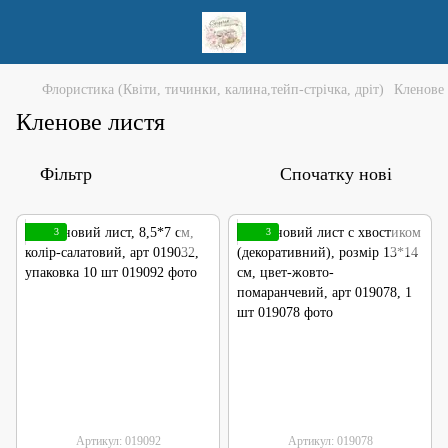
Флористика (Квіти, тичинки, калина,тейп-стрічка, дріт)
Кленове 
Кленове листя
Фільтр
Спочатку нові
3
3
Артикул: 019092
Артикул: 019078