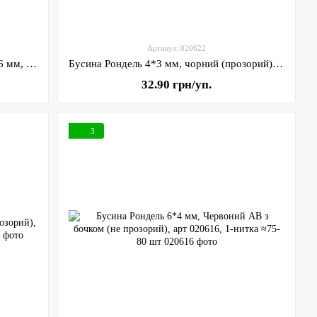
Артикул: 020622
Камінці-половинки (напівнамистини) 6 мм, червоний, арт (020637), уп~24 грам (~ 380-385 шт)
Бусина Рондель 4*3 мм, чорний (прозорий), арт 020622, 1-нитка ≈110-115 шт
32.90 грн/уп.
3