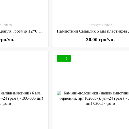
: 020659
Артикул: 020653
Акрилові намистини "Крапля",розмір 12*6 мм, персиковий, арт 020659, упаковка ≈24 грам (120-127 шт)
грн/уп.
30.00 грн/уп.
3