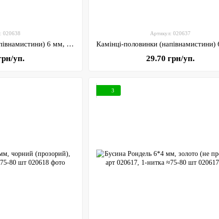
: 020638
Артикул: 020637
Камінці-половинки (напівнамистини) 6 мм, чорний, арт (020638), уп~24 грам (~ 380-385 шт)
грн/уп.
29.70 грн/уп.
3