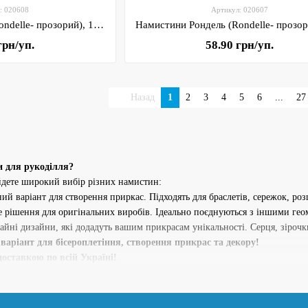
: 020608
Артикул: 020607
Намистини Рондель (Rondelle- прозорий), 10*8 мм, темно-зелений , арт 020608, 1 нитка- 58-60 шт
грн/уп.
58.90 грн/уп.
Назад
1
2
3
4
5
6
...
27
и для рукоділля?
йдете широкий вибір різних намистин:
ий варіант для створення приркас. Підходять для браслетів, сережок, роз
не рішення для оригінальних виробів. Ідеально поєднуються з іншими ге
чайні дизайни, які додадуть вашим прикрасам унікальності. Серця, зірочки
 варіант для бісероплетіння, створення прикрас та декору!
оставкою по всій Україні!