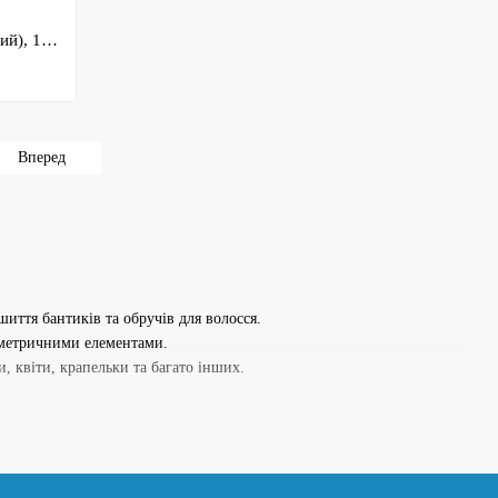
Намистини Рондель (Rondelle- прозорий), 10*8 мм, синій , арт 020607, 1 нитка- 58-60 шт
Вперед
шиття бантиків та обручів для волосся.
ометричними елементами.
, квіти, крапельки та багато інших.