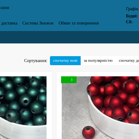
газин
Графік
Будні:
Сб:
 доставка
Система Знижок
Обмін та повернення
дгуки про магазин
спочатку нові
за популярністю
спочатку 
Сортування:
3