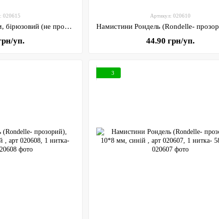
: 020615
Артикул: 020610
Бусина Рондель 6*4 мм, бірюзовий (не прозорий), арт 020615, 1-нитка ≈75-80 шт
грн/уп.
44.90 грн/уп.
3