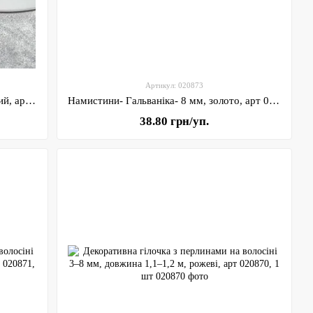
Артикул: 020873
Намистини- Гальваніка- 8 мм, червоний, арт 020874, ≈24 грам упаковка -78-80 шт
Намистини- Гальваніка- 8 мм, золото, арт 020873, ≈24 грам упаковка -78-80 шт
38.80 грн/уп.