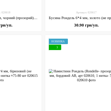
: 020618
Артикул: 020617
Бусина Рондель 6*4 мм, чорний (прозорий), арт 020618, 1-нитка ≈75-80 шт
грн/уп.
30.90 грн/уп.
НОВИНКА
3