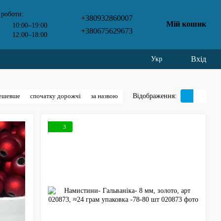
 роботи:
+380932860007
Мій кошик
10:00–19:00
+380675629673
12:00–18:00
Вхід
Укр
Відображення:
дешевше
спочатку дорожчі
за назвою
3