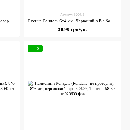
Артикул: 020616
Бусина Рондель 6*4 мм, золото (не прозорий), арт 020617, 1-нитка ≈75-80 шт
Бусина Рондель 6*4 мм, Червоний АВ з бочком (не прозорий), арт 020616, 1-нитка ≈75-80 шт
30.90 грн/уп.
3