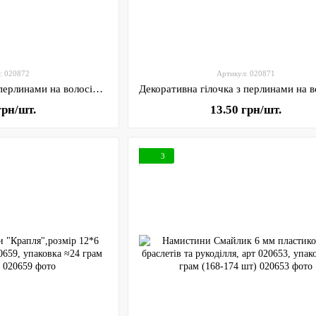
: 020872
Артикул: 020871
Декоративна гілочка з перлинами на волосіні 3–8 мм, довжина 1,1–1,2 м, біла, арт 020872, 1 шт
грн/шт.
13.50 грн/шт.
3