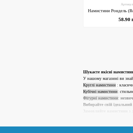
Артикул
58.90 
Шукаєте якісні намистин
У нашому магазині ви зна
Круглі намистини
: класичн
Кубічні намистини
: стиль
Фігурні намистини
: незви
Вибирайте свій ідеальний
Замовляйте намистини з д