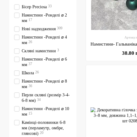
33
Бісер Preciosa
Намистини -Ронделі ⌀ 2
17
мм
309
Нові надходження
Намистини -Ронделі ⌀ 4
Артикул
26
мм
3
Скляні намистини
38.80 
Намистини -Ронделі ⌀ 6
37
мм
26
Школа
Намистини -Ронделі ⌀ 8
36
мм
Перли скляні (розмір 3-4-
34
6-8 мм)
Намистини -Ронделі ⌀ 10
15
мм
Камінці-половинки 6-8
мм (перламутр, омбре,
20
глянсові)