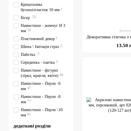
Кришталева
1
бусина\пластик 10 мм
33
Бісер
Намистини - жемчуг Ø 3
10
мм
Артикул
1
Пластиковий декор
13.50 
2
Шина \ Імітація страз
3
Пайєтка
3
Серединка - паетка
Намистини - фігурні
64
(зірка, крапля, квіти)
Намистини - Перли -6
47
мм
Намистини - Перли -8
77
мм
Намистини - Перли -10
81
мм
додаткові розділи