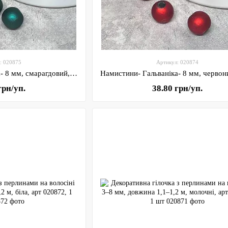
: 020875
Артикул: 020874
Намистини- Гальваніка- 8 мм, смарагдовий, арт 020875, ≈24 грам упаковка -78-80 шт
грн/уп.
38.80 грн/уп.