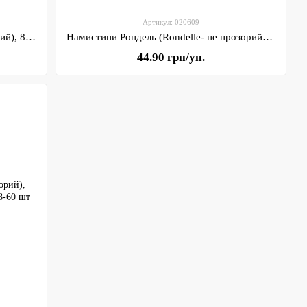
Артикул: 020609
Намистини Рондель (Rondelle- прозорий), 8*6 мм, бордовий АВ, арт 020610, 1 нитка- 58-60 шт
Намистини Рондель (Rondelle- не прозорий), 8*6 мм, персиковий, арт 020609, 1 нитка- 58-60 шт
44.90 грн/уп.