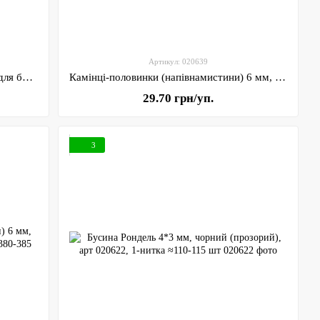
Артикул: 020639
Намистини Смайлик 6 мм пластикові для браслетів та рукоділля, арт 020653, упаковка ~24 грам (168-174 шт)
Камінці-половинки (напівнамистини) 6 мм, синій, арт (020639), уп~24 грам (~ 380-385 шт)
29.70 грн/уп.
3