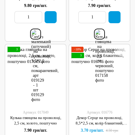
помаранчевий, арт 019129 - 1
9.80 грн/шт.
7.90 грн/шт.
шт
3
−18%
3
Артикул: 017049
Артикул: 016776
Кулька глянцева на проволоці,
Декор Серце на проволоці,
2,5 см, золото, поштучно
8,5*2,5 см, колір блакитний,
поштучно
7.90 грн/шт.
3.70 грн/шт.
4.50 грн