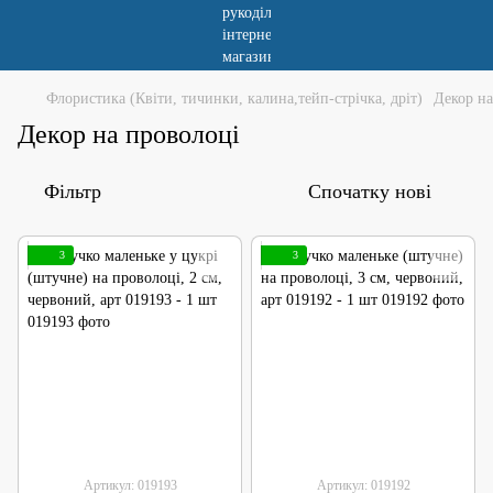
Флористика (Квіти, тичинки, калина,тейп-стрічка, дріт)
Декор на
Декор на проволоці
Фільтр
Спочатку нові
3
3
Артикул: 019193
Артикул: 019192