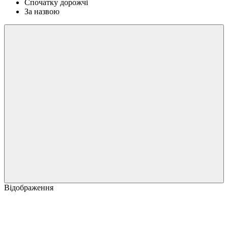
Спочатку дорожчі
За назвою
Відображення