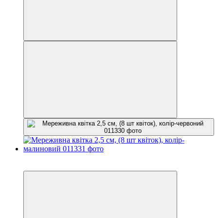
−25%
3