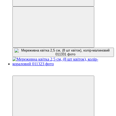
−25%
3