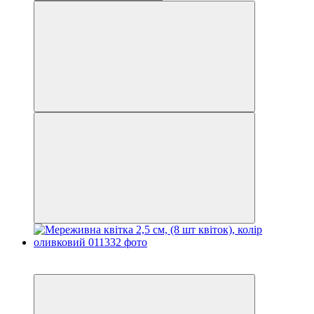
−25%
3