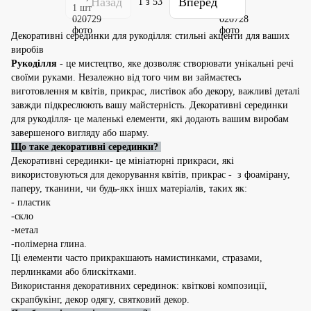
Назад
Вперед
1
з 53
Декоративні серединки для рукоділля: стильні акценти для ваших
виробів
Рукоділля
- це мистецтво, яке дозволяє створювати унікальні речі
своїми руками. Незалежно від того чим ви займаєтесь
виготовлення м квітів, прикрас, листівок або декору, важливі деталі
завжди підкреслюють вашу майстерність. Декоративні серединки
для рукоділля- це маленькі елементи, які додають вашим виробам
завершеного вигляду або шарму.
Що таке декоративні серединки?
Декоративні серединки- це мініатюрні прикраси, які
використовуються для декорування квітів, прикрас - з фоамірану,
паперу, тканини, чи будь-якх іншх матеріалів, таких як:
- пластик
-скло
-метал
-полімерна глина.
Ці елементи часто прикракшають намистинками, стразами,
перлинками або блискітками.
Використання декоративних серединок: квіткові композиції,
скрапбукінг, декор одягу, святковий декор.