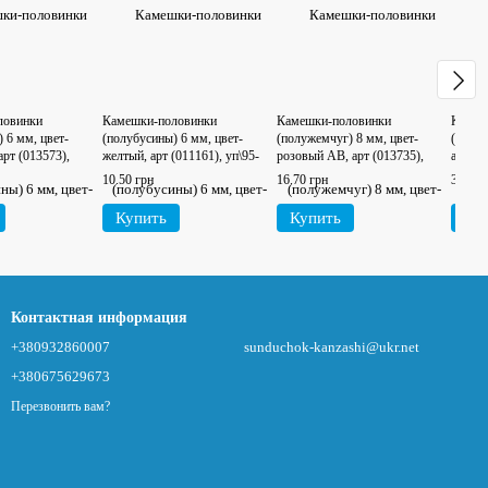
ловинки
Камешки-половинки
Камешки-половинки
Камеш
 6 мм, цвет-
(полубусины) 6 мм, цвет-
(полужемчуг) 8 мм, цвет-
(полуб
рт (013573),
желтый, арт (011161), уп\95-
розовый АВ, арт (013735),
арт (0
100 шт
уп\95-100 шт
98-102
10.50 грн
16.70 грн
31.70 
Купить
Купить
Ку
Контактная информация
+380932860007
sunduchok-kanzashi@ukr.net
+380675629673
Перезвонить вам?