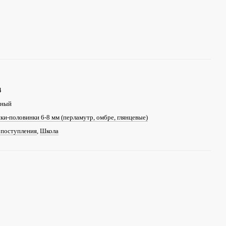
4
ный
и-половинки 6-8 мм (перламутр, омбре, глянцевые)
 поступления
,
Школа