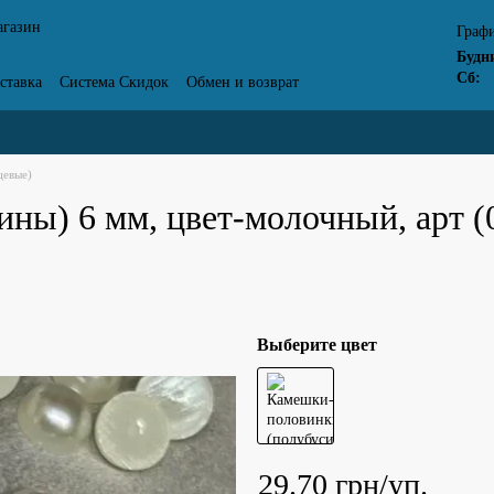
агазин
Графи
Будн
Сб:
ставка
Система Скидок
Обмен и возврат
Отзывы о магазине
цевые)
ы) 6 мм, цвет-молочный, арт (0
Выберите цвет
29.70 грн/уп.