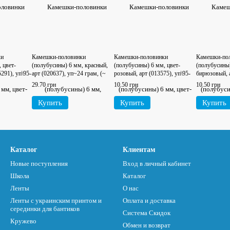
ки
Камешки-половинки
Камешки-половинки
Камешки-по
 цвет-
(полубусины) 6 мм, красный,
(полубусины) 6 мм, цвет-
(полубусины)
291), уп\95-
арт (020637), уп~24 грам, (~
розовый, арт (013575), уп\95-
бирюзовый, а
380-385 шт)
100 шт
уп\95-100 шт
29.70 грн
10.50 грн
10.50 грн
Купить
Купить
Купить
Каталог
Клиентам
Новые поступления
Вход в личный кабинет
Школа
Каталог
Ленты
О нас
Ленты с украинским принтом и
Оплата и доставка
серединки для бантиков
Система Скидок
Кружево
Обмен и возврат