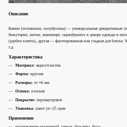
Описание
Камни (половинки, полубусины) — универсальные декоративные э
бижутерии, шитье, маникюре, скрапбукинге и декоре одежды и инте
(удобно клеить), другая — фасетированная или гладкая для блеска. 
т.д.
Характеристика
Материал:
акрил/пластик
Форма:
круглая
Размеры:
от ≈6 мм
Основа:
плоская
Покрытие:
перламутровое
Упаковка:
пакет уп~25 грам
Применение
изготовление украшений: серьги, браслеты, бусы;