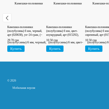
Камешки-половинки
Камешки-половинки
Камешки-половин
(полубусины) 6 мм, черный,
(полубусины) 6 мм, цвет-
(полубусины) 6 мм,
арт (020638), уп~24 грам, (~
изумрудный, арт (015292),
сиреневый, арт (015
380-385 шт)
уп\95-100 шт
100 шт
29.70 грн
10.50 грн
10.50 грн
Купить
Купить
Купить
© 2026
Мобильная версия