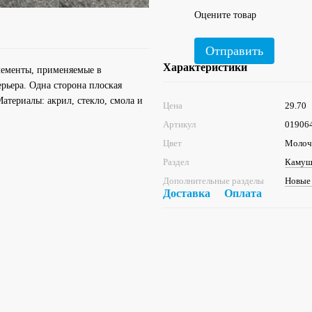
Оцените товар
Отправить
Характеристики
лементы, применяемые в
рьера. Одна сторона плоская
Материалы: акрил, стекло, смола и
Цена
29.70
Артикул
01906
Цвет
Молоч
Раздел
Камушк
Дополнительные разделы
Новые
Доставка
Оплата