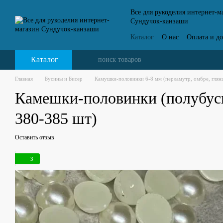
Перейти к основному контенту
Все для рукоделия интернет-м
Сундучок-канзаши
Каталог
О нас
Оплата и до
Контактная информация
Каталог
Главная
Бусины и Бисер
Камушки-половинки 6-8 мм (перламутр, омбре, глян
Камешки-половинки (полубусин
380-385 шт)
Оставить отзыв
3