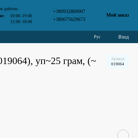
к работы:
+380932860007
Мой заказ
ие:
10:00–19:00
+380675629673
12:00–18:00
Вход
Рус
19064), уп~25 грам, (~
Артикул
019064