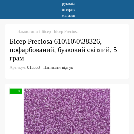
Намистини і Бісер
Бісер Preciosa
Бісер Preciosa 610\10\0\38326,
пофарбований, бузковий світлий, 5
грам
Артикул:
015353
Написати відгук
3