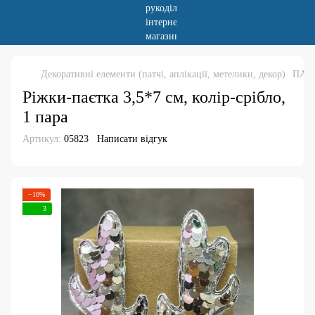
Декоративні елементи (патчі, аплікації, метелики, декор)
ПАТ
Ріжки-паєтка 3,5*7 см, колір-срібло,
1 пара
Артикул:
05823
Написати відгук
−10%
3