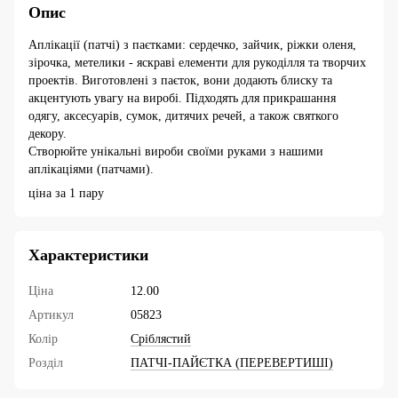
Опис
Аплікації (патчі) з паєтками: сердечко, зайчик, ріжки оленя,
зірочка, метелики - яскраві елементи для рукоділля та творчих
проектів. Виготовлені з паєток, вони додають блиску та
акцентують увагу на виробі. Підходять для прикрашання
одягу, аксесуарів, сумок, дитячих речей, а також святкого
декору.
Створюйте унікальні вироби своїми руками з нашими
аплікаціями (патчами).
ціна за 1 пару
Характеристики
Ціна
12.00
Артикул
05823
Колір
Сріблястий
Розділ
ПАТЧІ-ПАЙЄТКА (ПЕРЕВЕРТИШІ)